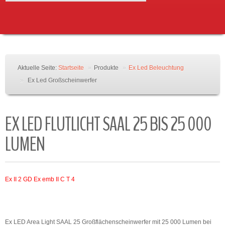
EX VERLÄNGER
EX HEIZ
EX VENTILATOREN
EX STECKER / 
ÜBERSICHT LED PRODUKTE
Aktuelle Seite:
Startseite
»
Produkte
»
Ex Led Beleuchtung
»
Ex Led Großscheinwerfer
EX LED FLUTLICHT SAAL 25 BIS 25 000
LUMEN
Ex II 2 GD Ex emb II C T 4
Ex LED Area Light SAAL 25 Großflächenscheinwerfer mit 25 000 Lumen bei