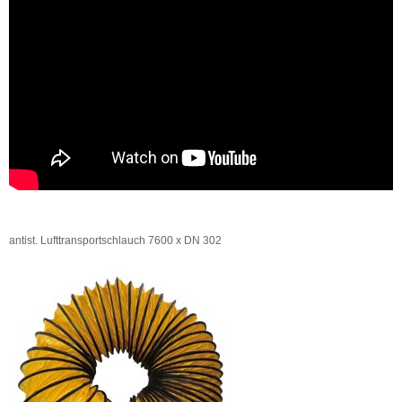
antist. Lufttransportschlauch 7600 x DN 302