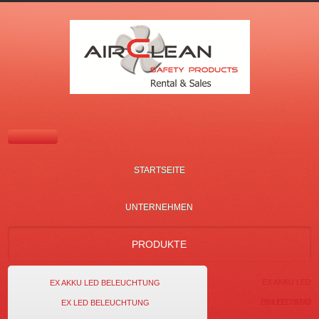
STARTSEITE
UNTERNEHMEN
PRODUKTE
EX KENNZEICHUNG
EX AKKU LED 
EX AKKU LED BELEUCHTUNG
EX LED TASCH
EX LED STAB
EX LED BELEUCHTUNG
SO FINDEN SIE UNS